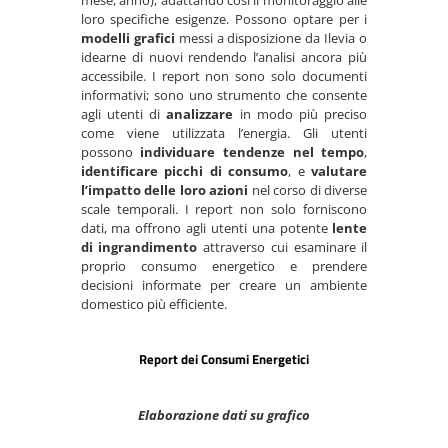
mese, anno), adattando così il monitoraggio alle
loro specifiche esigenze. Possono optare per i
modelli grafici
messi a disposizione da Ilevia o
idearne di nuovi rendendo l’analisi ancora più
accessibile. I report non sono solo documenti
informativi; sono uno strumento che consente
agli utenti di
analizzare
in modo più preciso
come viene utilizzata l’energia. Gli utenti
possono
individuare tendenze nel tempo
,
identificare picchi di consumo
, e
valutare
l’impatto delle loro azioni
nel corso di diverse
scale temporali. I report non solo forniscono
dati, ma offrono agli utenti una potente
lente
di ingrandimento
attraverso cui esaminare il
proprio consumo energetico e prendere
decisioni informate per creare un ambiente
domestico più efficiente.​
Report dei Consumi Energetici
Elaborazione dati su grafico