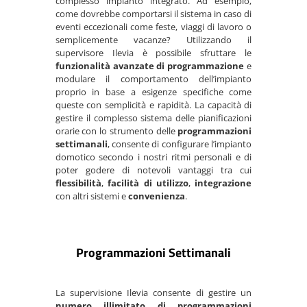
complesso impianto integrato. Ad esempio,
come dovrebbe comportarsi il sistema in caso di
eventi eccezionali come feste, viaggi di lavoro o
semplicemente vacanze? Utilizzando il
supervisore Ilevia è possibile sfruttare le
funzionalità avanzate di programmazione
e
modulare il comportamento dell’impianto
proprio in base a esigenze specifiche come
queste con semplicità e rapidità. La capacità di
gestire il complesso sistema delle pianificazioni
orarie con lo strumento delle
programmazioni
settimanali
, consente di configurare l’impianto
domotico secondo i nostri ritmi personali e di
poter godere di notevoli vantaggi tra cui
flessibilità
,
facilità di utilizzo
,
integrazione
con altri sistemi e
convenienza
.
Programmazioni Settimanali
La supervisione Ilevia consente di gestire un
numero illimitato di programmazioni