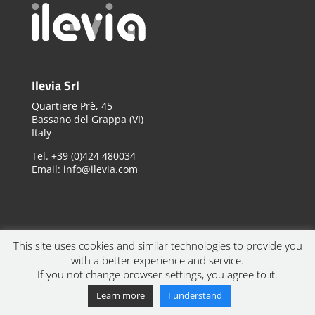
Ilevia Srl
Quartiere Prè, 45
Bassano del Grappa (VI)
Italy
Tel. +39 (0)424 480034
Email: info@ilevia.com
Newsletter
Join our Newsletter
This site uses cookies and similar technologies to provide you
with a better experience and service.
If you not change browser settings, you agree to it.
Learn more
I understand