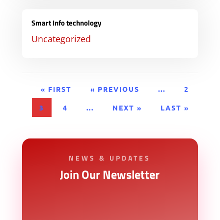
Smart Info technology
Uncategorized
« FIRST
« PREVIOUS
...
2
3
4
...
NEXT »
LAST »
NEWS & UPDATES
Join Our Newsletter