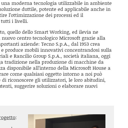
di una moderna tecnologia utilizzabile in ambiente
luzione duttile, potente ed applicabile anche in
re l’ottimizzazione dei processi ed il
tti i livelli.
o, quello dello Smart Working, ed ilevia ne
 nuovo centro tecnologico Microsoft grazie alla
portanti aziende: Tecno S.p.A., dal 1953 crea
a e produce mobili innovativi concentrandosi sulla
ali e Rancilio Group S.p.A., società italiana, oggi
a tradizione nella produzione di macchine da
nza disponibile all’interno della Microsoft House a
rare come qualsiasi oggetto intorno a noi può
di riconoscere gli utilizzatori, le loro abitudini,
utenti, suggerire soluzioni o elaborare nuovi
rogetto
: