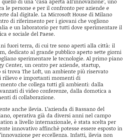
 quello di una ‘casa aperta all’innovazione’, uno
ra le persone e per il confronto per aziende e
ferte dal digitale. La Microsoft House di Milano
ro di riferimento per i giovani che vogliono
alia e un laboratorio per tutti dove sperimentare il
ca e sociale del Paese.
ni fuori terra, di cui tre sono aperti alla città: il
m, dedicato al grande pubblico aperto sette giorni
vogliano sperimentare le tecnologie. Al primo piano
gy Center, un centro per aziende, startup,
o si trova The Loft, un ambiente più riservato
i rilievo e importanti momenti di
emento che collega tutti gli ambienti: dalla
avanzati di video conferenze, dalla domotica a
enti di collaborazione.
ente anche ilevia. L’azienda di Bassano del
aliano, operativa già da diversi anni nel campo
ion a livello internazionale, è stata scelta per
ente innovativo affinchè potesse essere esposto in
’innovazione per eccellenza. Infatti, ilevia non