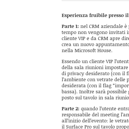
Esperienza fruibile presso i
Parte 1:
nel CRM aziendale è 
tempo non vengono invitati in
cliente VIP e da CRM apre dir
crea un nuovo appuntamento e 
nella Microsoft House.
Essendo un cliente VIP l’utent
della sala riunioni impostare 
di privacy desiderato (con il f
l’ambiente con vetrate delle po
desiderata (con il flag “impo
bassa). Inoltre sarà possibil
posto sul tavolo in sala riunio
Parte 2:
quando l’utente entra
responsabile del meeting l’am
all’inizio dell’evento: le vetr
il Surface Pro sul tavolo pro