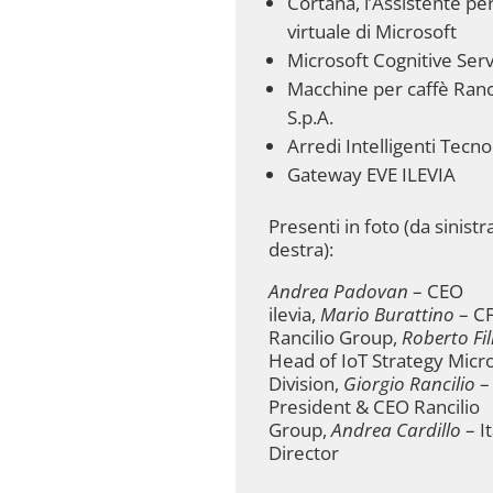
Cortana, l’Assistente pe
virtuale di Microsoft
Microsoft Cognitive Serv
Macchine per caffè Ranc
S.p.A.
Arredi Intelligenti Tecno
Gateway EVE ILEVIA
Presenti in foto (da sinistr
destra):
Andrea Padovan
– CEO
ilevia,
Mario Burattino
– C
Rancilio Group,
Roberto Fili
Head of IoT Strategy Micr
Division,
Giorgio Rancilio
–
President & CEO Rancilio
Group,
Andrea Cardillo
– I
Director