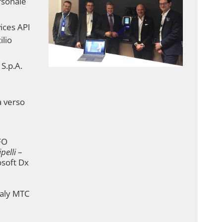
rsonale
ices API
ilio
 S.p.A.
a verso
FO
pelli
–
osoft Dx
taly MTC