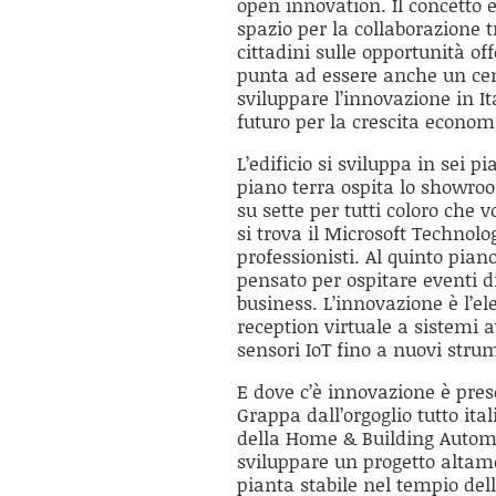
open innovation. Il concetto è
spazio per la collaborazione t
cittadini sulle opportunità of
punta ad essere anche un cent
sviluppare l’innovazione in It
futuro per la crescita economi
L’edificio si sviluppa in sei pia
piano terra ospita lo showroo
su sette per tutti coloro che 
si trova il Microsoft Technolo
professionisti. Al quinto pian
pensato per ospitare eventi d
business. L’innovazione è l’el
reception virtuale a sistemi 
sensori IoT fino a nuovi strum
E dove c’è innovazione è pres
Grappa dall’orgoglio tutto it
della Home & Building Automat
sviluppare un progetto altam
pianta stabile nel tempio dell